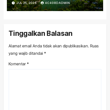
Samudra Atlantik
JUL 25, 2026
4C408DADMIN
Tinggalkan Balasan
Alamat email Anda tidak akan dipublikasikan.
Ruas
yang wajib ditandai
*
Komentar
*