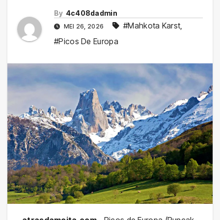
By
4c408dadmin
#Mahkota Karst
,
MEI 26, 2026
#Picos De Europa
atrasdamoita.com –
Picos de Europa (Puncak-