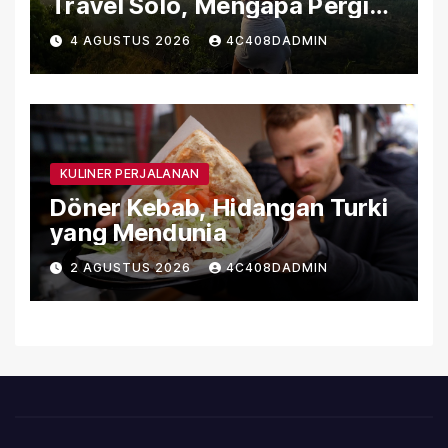
Travel Solo, Mengapa Pergi
Sendiri Bisa Mengubah Hidup
4 AGUSTUS 2026
4C408DADMIN
KULINER PERJALANAN
Döner Kebab, Hidangan Turki
yang Mendunia
2 AGUSTUS 2026
4C408DADMIN