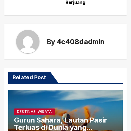
Berjuang
By
4c408dadmin
Related Post
DESTINASI WISATA
Gurun Sahara, Lautan Pasir
Terluas di Dunia yang