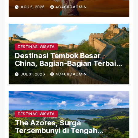
Menyimpan Kehidupan dan
AGU 5, 2026
4C408DADMIN
Sejarah
DESTINASI WISATA
Destinasi Tembok Besar
China, Bagian-Bagian Terbaik
untuk Dikunjungi
JUL 31, 2026
4C408DADMIN
DESTINASI WISATA
The Azores, Surga
Tersembunyi di Tengah