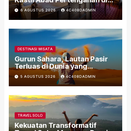
Tepi Sungai Rhein
6 AGUSTUS 2026
4C408DADMIN
DESTINASI WISATA
Gurun Sahara, Lautan Pasir
Terluas di Dunia yang
Menyimpan Kehidupan dan
5 AGUSTUS 2026
4C408DADMIN
Sejarah
TRAVEL SOLO
Kekuatan Transformatif