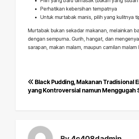
Pilih yang baru dimasak (bukan yang sudah
Perhatikan kebersihan tempatnya
Untuk murtabak manis, pilih yang kulitnya t
Murtabak bukan sekadar makanan, melainkan bagi
dengan sempurna. Gurih, hangat, dan mengenya
sarapan, makan malam, maupun camilan malam h
Navigasi
Black Pudding, Makanan Tradisional 
yang Kontroversial namun Menggugah 
pos
By
4c408dadmin