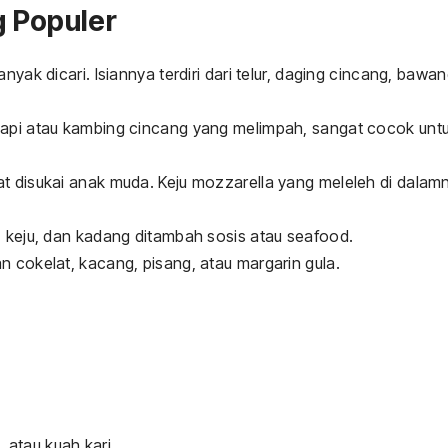
g Populer
anyak dicari. Isiannya terdiri dari telur, daging cincang, bawa
pi atau kambing cincang yang melimpah, sangat cocok unt
t disukai anak muda. Keju mozzarella yang meleleh di dalam
, keju, dan kadang ditambah sosis atau seafood.
n cokelat, kacang, pisang, atau margarin gula.
 atau kuah kari