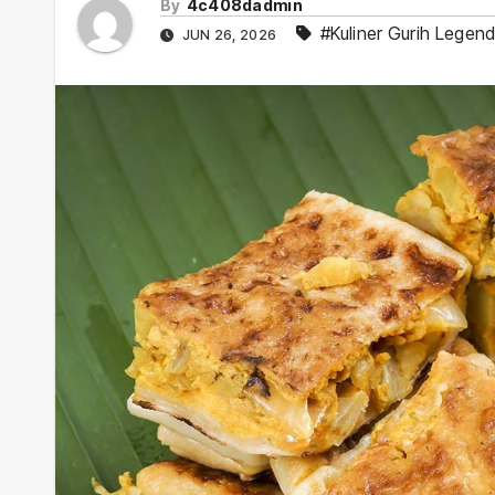
By
4c408dadmin
#Kuliner Gurih Legend
JUN 26, 2026