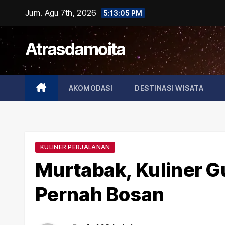
Skip
Jum. Agu 7th, 2026
5:13:06 PM
to
content
Atrasdamoita
AKOMODASI
DESTINASI WISATA
KULINER PERJALANAN
Murtabak, Kuliner G
Pernah Bosan