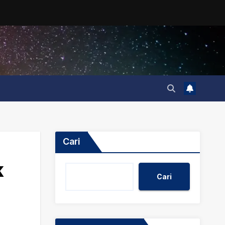
Cari
k
Cari