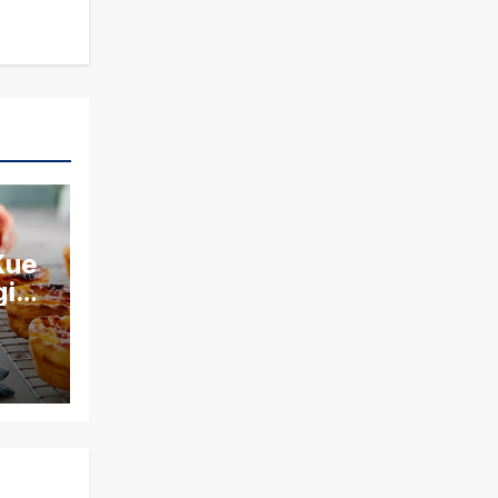
Kue
gis