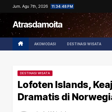
Skip
Jum. Agu 7th, 2026
11:34:49 PM
to
content
Atrasdamoita
AKOMODASI
DESTINASI WISATA
DESTINASI WISATA
Lofoten Islands, Kea
Dramatis di Norwegi