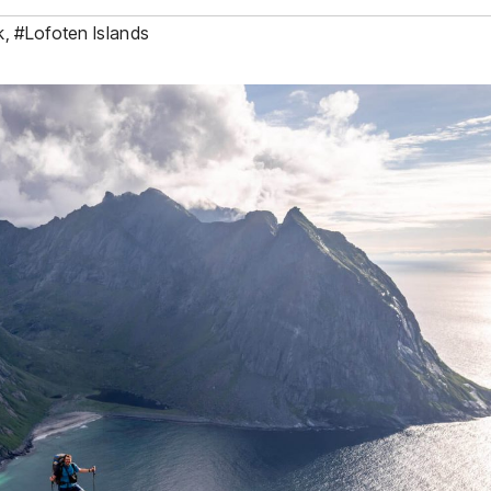
k
,
#Lofoten Islands