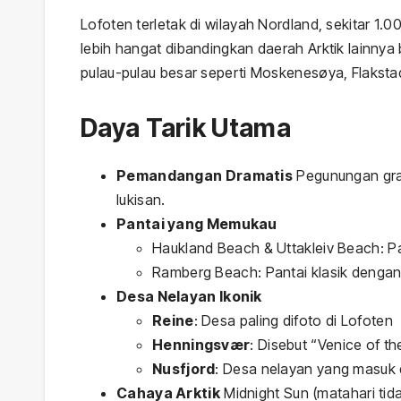
Lofoten terletak di wilayah Nordland, sekitar 1.00
lebih hangat dibandingkan daerah Arktik lainnya b
pulau-pulau besar seperti Moskenesøya, Flakst
Daya Tarik Utama
Pemandangan Dramatis
Pegunungan gran
lukisan.
Pantai yang Memukau
Haukland Beach & Uttakleiv Beach: Pas
Ramberg Beach: Pantai klasik dengan
Desa Nelayan Ikonik
Reine
: Desa paling difoto di Lofoten
Henningsvær
: Disebut “Venice of th
Nusfjord
: Desa nelayan yang masuk
Cahaya Arktik
Midnight Sun (matahari tid