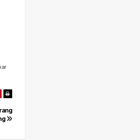
kar
arang
ang