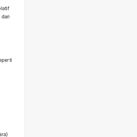
latif
 dari
perti
ara)