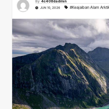
By
4c408dadmin
#Keajaiban Alam Arkti
JUN 10, 2026