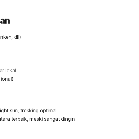
kan
ken, dll)
er lokal
ional)
ight sun, trekking optimal
ara terbaik, meski sangat dingin