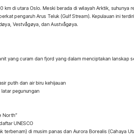
0 km di utara Oslo. Meski berada di wilayah Arktik, suhunya re
erkat pengaruh Arus Teluk (Gulf Stream). Kepulauan ini terdiri
adøya, Vestvågøya, dan Austvågøya.
it yang curam dan fjord yang dalam menciptakan lanskap se
ir putih dan air biru kehijauan
 latar pegunungan
e North”
 daftar UNESCO
ak terbenam) di musim panas dan Aurora Borealis (Cahaya Ut