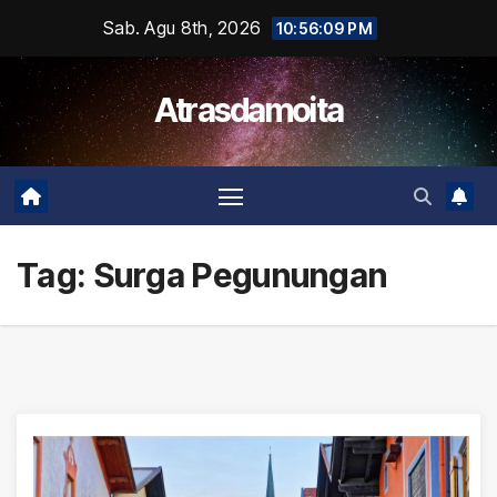
Skip
Sab. Agu 8th, 2026
10:56:09 PM
to
content
Atrasdamoita
Tag:
Surga Pegunungan