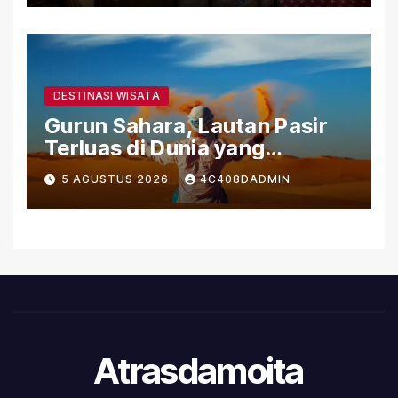
DESTINASI WISATA
Gurun Sahara, Lautan Pasir
Terluas di Dunia yang
Menyimpan Kehidupan dan
5 AGUSTUS 2026
4C408DADMIN
Sejarah
Atrasdamoita