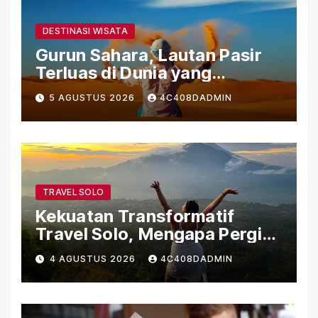
DESTINASI WISATA
Gurun Sahara, Lautan Pasir
Terluas di Dunia yang
Menyimpan Kehidupan dan
5 AGUSTUS 2026
4C408DADMIN
Sejarah
TRAVEL SOLO
Kekuatan Transformatif
Travel Solo, Mengapa Pergi
Sendiri Bisa Mengubah Hidup
4 AGUSTUS 2026
4C408DADMIN