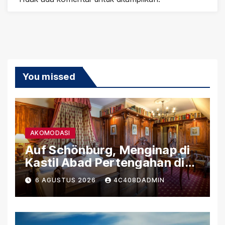
You missed
AKOMODASI
Auf Schönburg, Menginap di
Kastil Abad Pertengahan di
Tepi Sungai Rhein
6 AGUSTUS 2026
4C408DADMIN