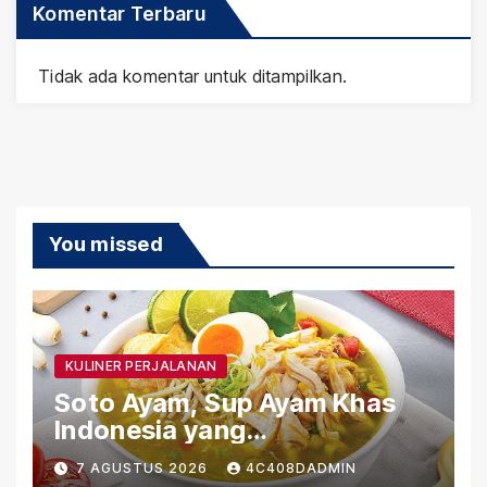
Komentar Terbaru
Tidak ada komentar untuk ditampilkan.
You missed
KULINER PERJALANAN
Soto Ayam, Sup Ayam Khas
Indonesia yang
Menghangatkan
7 AGUSTUS 2026
4C408DADMIN