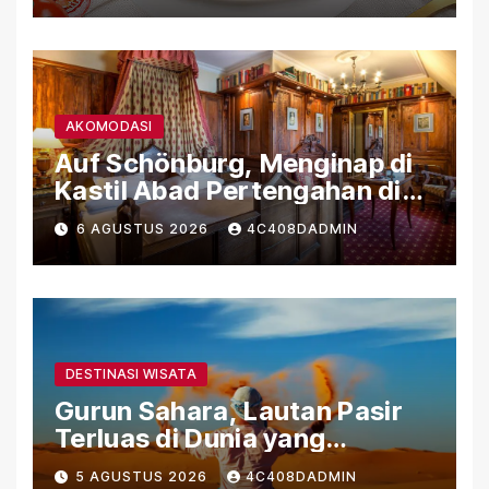
AKOMODASI
Auf Schönburg, Menginap di
Kastil Abad Pertengahan di
Tepi Sungai Rhein
6 AGUSTUS 2026
4C408DADMIN
DESTINASI WISATA
Gurun Sahara, Lautan Pasir
Terluas di Dunia yang
Menyimpan Kehidupan dan
5 AGUSTUS 2026
4C408DADMIN