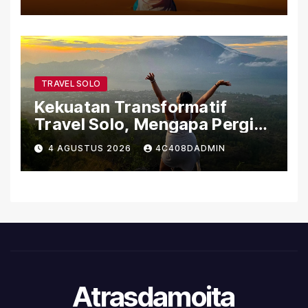
Sejarah
TRAVEL SOLO
Kekuatan Transformatif
Travel Solo, Mengapa Pergi
Sendiri Bisa Mengubah Hidup
4 AGUSTUS 2026
4C408DADMIN
Atrasdamoita