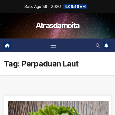
Skip
Sab. Agu 8th, 2026
4:06:50 AM
to
content
Atrasdamoita
Tag:
Perpaduan Laut