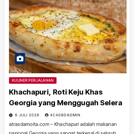
KULINER PERJALANAN
Khachapuri, Roti Keju Khas
Georgia yang Menggugah Selera
6 JULI 2026
4C408DADMIN
atrasdamoita.com – Khachapuri adalah makanan
nasional Georgia yang sangat terkenal di seluruh