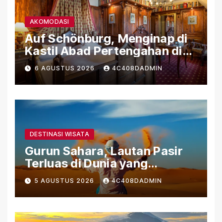
AKOMODASI
Auf Schönburg, Menginap di
Kastil Abad Pertengahan di
Tepi Sungai Rhein
6 AGUSTUS 2026
4C408DADMIN
DESTINASI WISATA
Gurun Sahara, Lautan Pasir
Terluas di Dunia yang
Menyimpan Kehidupan dan
5 AGUSTUS 2026
4C408DADMIN
Sejarah