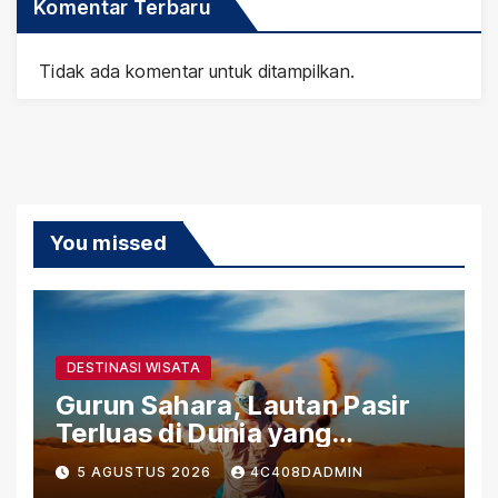
Komentar Terbaru
Tidak ada komentar untuk ditampilkan.
You missed
DESTINASI WISATA
Gurun Sahara, Lautan Pasir
Terluas di Dunia yang
Menyimpan Kehidupan dan
5 AGUSTUS 2026
4C408DADMIN
Sejarah