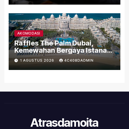
AKOMODASI
Raffles The Palm Dubai,
Kemewahan Bergaya Istana
di Palm Jumeirah
1 AGUSTUS 2026
4C408DADMIN
Atrasdamoita