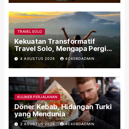
TRAVEL SOLO
Kekuatan Transformatif
Travel Solo, Mengapa Pergi
Sendiri Bisa Mengubah Hidup
4 AGUSTUS 2026
4C408DADMIN
KULINER PERJALANAN
Döner Kebab, Hidangan Turki
yang Mendunia
2 AGUSTUS 2026
4C408DADMIN