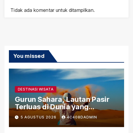
Tidak ada komentar untuk ditampilkan.
You missed
DESTINASI WISATA
Gurun Sahara, Lautan Pasir
Terluas di Dunia yang
Menyimpan Kehidupan dan
5 AGUSTUS 2026
4C408DADMIN
Sejarah