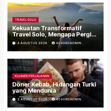
TRAVEL SOLO
Kekuatan Transformatif
Travel Solo, Mengapa Pergi
Sendiri Bisa Mengubah Hidup
4 AGUSTUS 2026
4C408DADMIN
KULINER PERJALANAN
Döner Kebab, Hidangan Turki
yang Mendunia
2 AGUSTUS 2026
4C408DADMIN