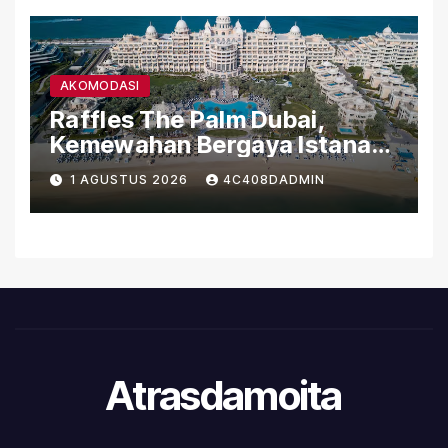
AKOMODASI
Raffles The Palm Dubai,
Kemewahan Bergaya Istana
di Palm Jumeirah
1 AGUSTUS 2026
4C408DADMIN
Atrasdamoita