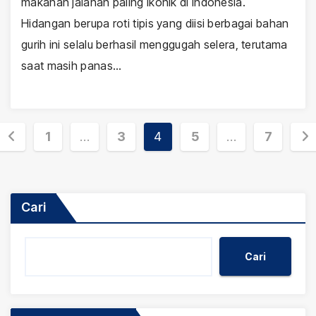
makanan jalanan paling ikonik di Indonesia.
Hidangan berupa roti tipis yang diisi berbagai bahan
gurih ini selalu berhasil menggugah selera, terutama
saat masih panas…
Paginasi
1
…
3
4
5
…
7
pos
Cari
Cari