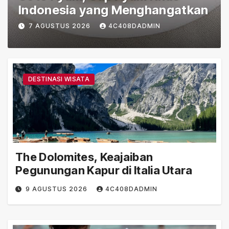
Kastil Abad Pertengahan di Tepi
Sungai Rhein
6 AGUSTUS 2026
4C408DADMIN
DESTINASI WISATA
The Dolomites, Keajaiban
Pegunungan Kapur di Italia Utara
9 AGUSTUS 2026
4C408DADMIN