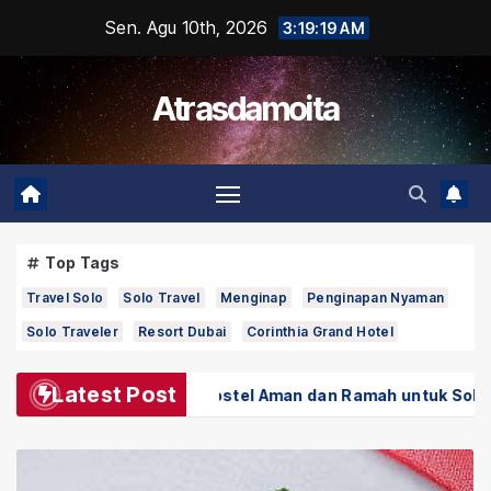
Skip
Sen. Agu 10th, 2026
3:19:21 AM
to
content
Atrasdamoita
Top Tags
Travel Solo
Solo Travel
Menginap
Penginapan Nyaman
Solo Traveler
Resort Dubai
Corinthia Grand Hotel
Latest Post
h Hostel Aman dan Ramah untuk Solo Traveler
Soto A