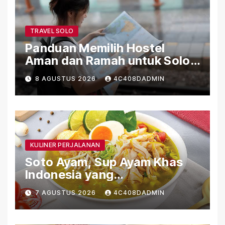
TRAVEL SOLO
Panduan Memilih Hostel
Aman dan Ramah untuk Solo
Traveler
8 AGUSTUS 2026
4C408DADMIN
KULINER PERJALANAN
Soto Ayam, Sup Ayam Khas
Indonesia yang
Menghangatkan
7 AGUSTUS 2026
4C408DADMIN