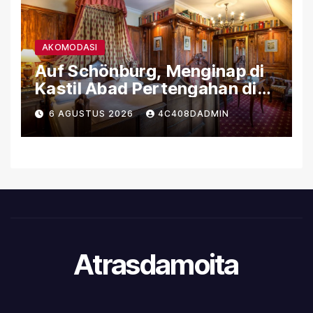
AKOMODASI
Auf Schönburg, Menginap di
Kastil Abad Pertengahan di
Tepi Sungai Rhein
6 AGUSTUS 2026
4C408DADMIN
Atrasdamoita