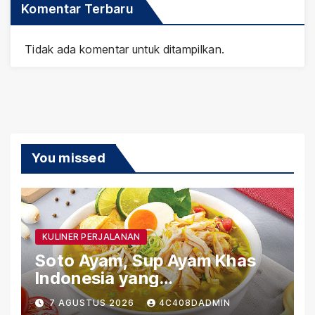
Komentar Terbaru
Tidak ada komentar untuk ditampilkan.
You missed
KULINER PERJALANAN
Soto Ayam, Sup Ayam Khas
Indonesia yang
Menghangatkan
7 AGUSTUS 2026
4C408DADMIN