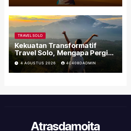
Sejarah
TRAVEL SOLO
Kekuatan Transformatif
Travel Solo, Mengapa Pergi
Sendiri Bisa Mengubah Hidup
4 AGUSTUS 2026
4C408DADMIN
Atrasdamoita