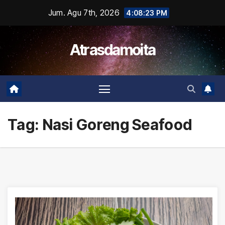
Skip
Jum. Agu 7th, 2026
4:08:24 PM
to
content
Atrasdamoita
Tag:
Nasi Goreng Seafood