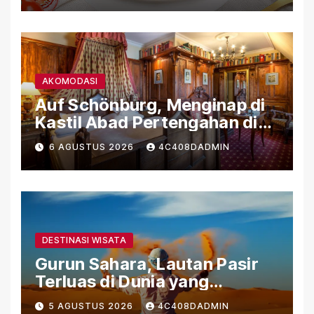
AKOMODASI
Auf Schönburg, Menginap di
Kastil Abad Pertengahan di
Tepi Sungai Rhein
6 AGUSTUS 2026
4C408DADMIN
DESTINASI WISATA
Gurun Sahara, Lautan Pasir
Terluas di Dunia yang
Menyimpan Kehidupan dan
5 AGUSTUS 2026
4C408DADMIN