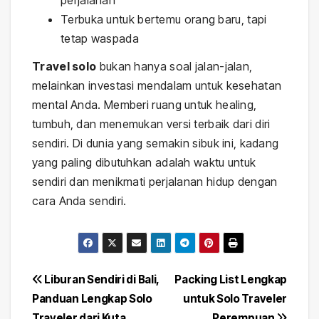
Terbuka untuk bertemu orang baru, tapi
tetap waspada
Travel solo
bukan hanya soal jalan-jalan,
melainkan investasi mendalam untuk kesehatan
mental Anda. Memberi ruang untuk healing,
tumbuh, dan menemukan versi terbaik dari diri
sendiri. Di dunia yang semakin sibuk ini, kadang
yang paling dibutuhkan adalah waktu untuk
sendiri dan menikmati perjalanan hidup dengan
cara Anda sendiri.
Navigasi
Liburan Sendiri di Bali,
Packing List Lengkap
Panduan Lengkap Solo
untuk Solo Traveler
pos
Traveler dari Kuta
Perempuan