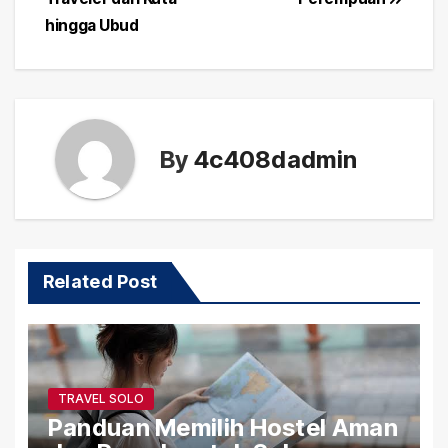
hingga Ubud
By
4c408dadmin
Related Post
TRAVEL SOLO
Panduan Memilih Hostel Aman