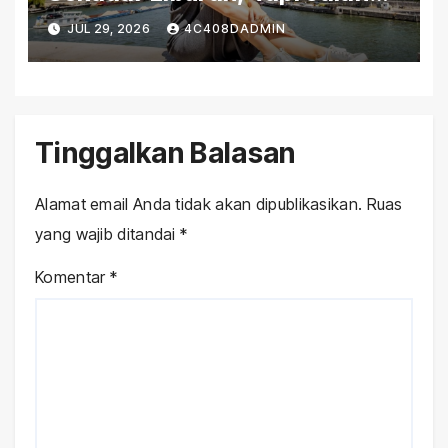
Panjang Menemukan Diri
JUL 29, 2026
4C408DADMIN
Sendiri
Tinggalkan Balasan
Alamat email Anda tidak akan dipublikasikan.
Ruas
yang wajib ditandai
*
Komentar
*