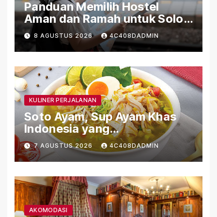
Panduan Memilih Hostel
Aman dan Ramah untuk Solo
Traveler
8 AGUSTUS 2026
4C408DADMIN
KULINER PERJALANAN
Soto Ayam, Sup Ayam Khas
Indonesia yang
Menghangatkan
7 AGUSTUS 2026
4C408DADMIN
AKOMODASI