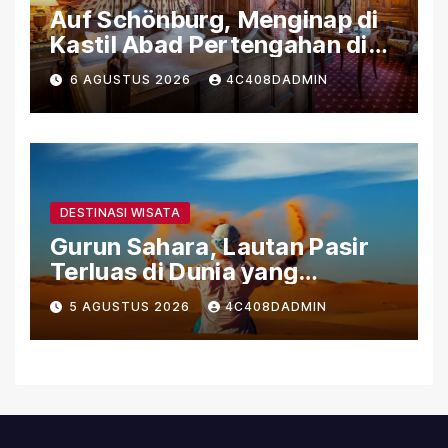
Auf Schönburg, Menginap di
Kastil Abad Pertengahan di
Tepi Sungai Rhein
6 AGUSTUS 2026
4C408DADMIN
DESTINASI WISATA
Gurun Sahara, Lautan Pasir
Terluas di Dunia yang
Menyimpan Kehidupan dan
5 AGUSTUS 2026
4C408DADMIN
Sejarah